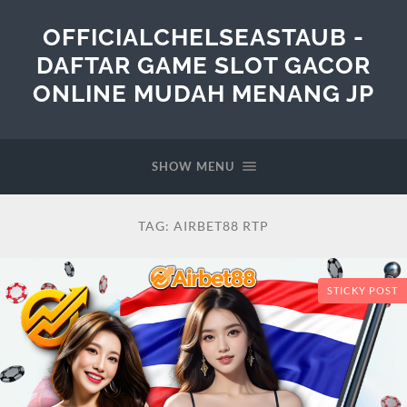
OFFICIALCHELSEASTAUB -
DAFTAR GAME SLOT GACOR
ONLINE MUDAH MENANG JP
SHOW MENU
TAG:
AIRBET88 RTP
STICKY POST