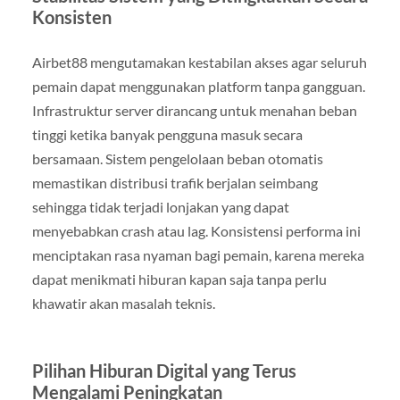
Konsisten
Airbet88 mengutamakan kestabilan akses agar seluruh
pemain dapat menggunakan platform tanpa gangguan.
Infrastruktur server dirancang untuk menahan beban
tinggi ketika banyak pengguna masuk secara
bersamaan. Sistem pengelolaan beban otomatis
memastikan distribusi trafik berjalan seimbang
sehingga tidak terjadi lonjakan yang dapat
menyebabkan crash atau lag. Konsistensi performa ini
menciptakan rasa nyaman bagi pemain, karena mereka
dapat menikmati hiburan kapan saja tanpa perlu
khawatir akan masalah teknis.
Pilihan Hiburan Digital yang Terus
Mengalami Peningkatan