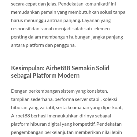
secara cepat dan jelas. Pendekatan komunikatif ini
memudahkan pemain yang membutuhkan solusi tanpa
harus menunggu antrian panjang. Layanan yang
responsif dan ramah menjadi salah satu elemen
penting dalam membangun hubungan jangka panjang
antara platform dan pengguna.
Kesimpulan: Airbet88 Semakin Solid
sebagai Platform Modern
Dengan perkembangan sistem yang konsisten,
tampilan sederhana, performa server stabil, koleksi
hiburan yang variatif, serta keamanan yang diperkuat,
Airbet88 berhasil mengukuhkan dirinya sebagai
platform hiburan digital yang kompetitif. Pendekatan
pengembangan berkelanjutan memberikan nilai lebih