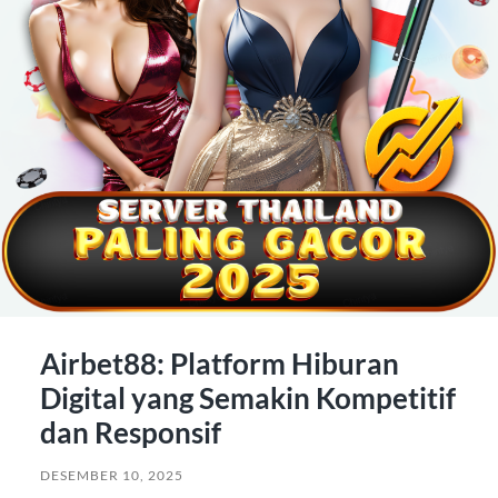
Airbet88: Platform Hiburan
Digital yang Semakin Kompetitif
dan Responsif
DESEMBER 10, 2025