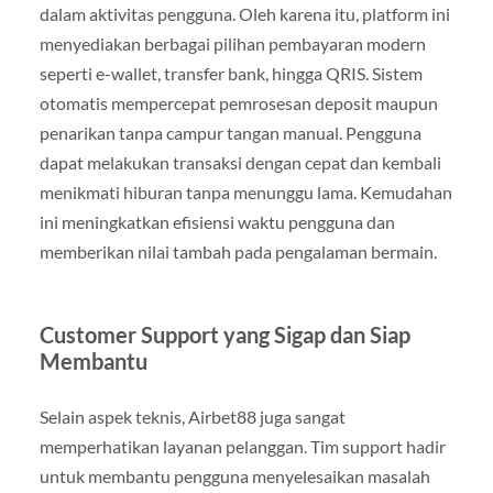
dalam aktivitas pengguna. Oleh karena itu, platform ini
menyediakan berbagai pilihan pembayaran modern
seperti e-wallet, transfer bank, hingga QRIS. Sistem
otomatis mempercepat pemrosesan deposit maupun
penarikan tanpa campur tangan manual. Pengguna
dapat melakukan transaksi dengan cepat dan kembali
menikmati hiburan tanpa menunggu lama. Kemudahan
ini meningkatkan efisiensi waktu pengguna dan
memberikan nilai tambah pada pengalaman bermain.
Customer Support yang Sigap dan Siap
Membantu
Selain aspek teknis, Airbet88 juga sangat
memperhatikan layanan pelanggan. Tim support hadir
untuk membantu pengguna menyelesaikan masalah