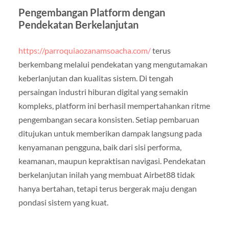
Pengembangan Platform dengan
Pendekatan Berkelanjutan
https://parroquiaozanamsoacha.com/
terus
berkembang melalui pendekatan yang mengutamakan
keberlanjutan dan kualitas sistem. Di tengah
persaingan industri hiburan digital yang semakin
kompleks, platform ini berhasil mempertahankan ritme
pengembangan secara konsisten. Setiap pembaruan
ditujukan untuk memberikan dampak langsung pada
kenyamanan pengguna, baik dari sisi performa,
keamanan, maupun kepraktisan navigasi. Pendekatan
berkelanjutan inilah yang membuat Airbet88 tidak
hanya bertahan, tetapi terus bergerak maju dengan
pondasi sistem yang kuat.