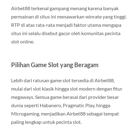
Airbet88 terkenal gampang menang karena banyak
permainan di situs ini menawarkan winrate yang tinggi.
RTP di atas rata-rata menjadi faktor utama mengapa
situs ini selalu disebut gacor oleh komunitas pecinta
slot online.
Pilihan Game Slot yang Beragam
Lebih dari ratusan game slot tersedia di Airbet88,
mulai dari slot klasik hingga slot modern dengan fitur
megaways. Semua game berasal dari provider besar
dunia seperti Habanero, Pragmatic Play, hingga
Microgaming, menjadikan Airbet88 sebagai tempat
paling lengkap untuk pecinta slot.