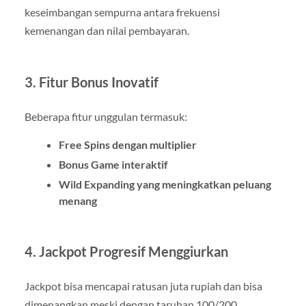
keseimbangan sempurna antara frekuensi
kemenangan dan nilai pembayaran.
3. Fitur Bonus Inovatif
Beberapa fitur unggulan termasuk:
Free Spins dengan multiplier
Bonus Game interaktif
Wild Expanding yang meningkatkan peluang
menang
4. Jackpot Progresif Menggiurkan
Jackpot bisa mencapai ratusan juta rupiah dan bisa
dimenangkan meski dengan taruhan 100/200.