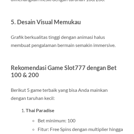
5. Desain Visual Memukau
Grafik berkualitas tinggi dengan animasi halus
membuat pengalaman bermain semakin immersive.
Rekomendasi Game Slot777 dengan Bet
100 & 200
Berikut 5 game terbaik yang bisa Anda mainkan
dengan taruhan kecil:
Thai Paradise
Bet minimum: 100
Fitur: Free Spins dengan multiplier hingga