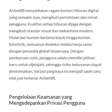
Airbet88 menyediakan ragam konten hiburan digital
yang semakin luas, mengikuti permintaan dan minat
pengguna. Kualitas setiap hiburan dijaga dengan
mengikuti standar visual dan mekanisme modern.
Mulai dari konten bertema klasik hingga konten
futuristik, semuanya diseleksi melalui kerja sama
dengan penyedia global terpercaya. Dengan
pembaruan rutin, pengguna selalu memiliki pilihan
baru untuk dijelajahi, sehingga risiko kebosanan dapat
diminimalkan. Variasi yang kaya ini menjadi salah satu
nilai jual terbesar Airbet88.
Pengelolaan Keamanan yang
Mengedepankan Privasi Pengguna