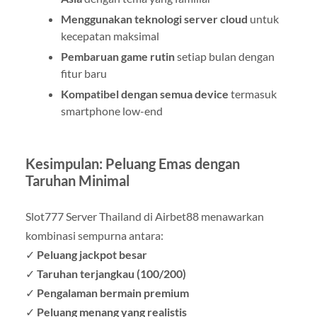
Menggunakan teknologi server cloud
untuk
kecepatan maksimal
Pembaruan game rutin
setiap bulan dengan
fitur baru
Kompatibel dengan semua device
termasuk
smartphone low-end
Kesimpulan: Peluang Emas dengan
Taruhan Minimal
Slot777 Server Thailand di Airbet88 menawarkan
kombinasi sempurna antara:
✓
Peluang jackpot besar
✓
Taruhan terjangkau (100/200)
✓
Pengalaman bermain premium
✓
Peluang menang yang realistis