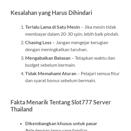
Kesalahan yang Harus Dihindari
Terlalu Lama di Satu Mesin
– Jika mesin tidak
membayar dalam 20-30 spin, lebih baik pindah.
Chasing Loss
– Jangan mengejar kerugian
dengan meningkatkan taruhan.
Mengabaikan Batasan
– Tetapkan waktu dan
budget sebelum bermain.
Tidak Memahami Aturan
– Pelajari semua fitur
dan syarat bonus sebelum bermain.
Fakta Menarik Tentang Slot777 Server
Thailand
Dikembangkan khusus untuk pasar
Asia
dengan tema yang familiar