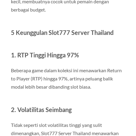
kecil, membuatnya cocok untuk pemain dengan
berbagai budget.
5 Keunggulan Slot777 Server Thailand
1. RTP Tinggi Hingga 97%
Beberapa game dalam koleksi ini menawarkan Return
to Player (RTP) hingga 97%, artinya peluang balik
modal lebih besar dibanding slot biasa.
2. Volatilitas Seimbang
Tidak seperti slot volatilitas tinggi yang sulit
dimenangkan, Slot777 Server Thailand menawarkan