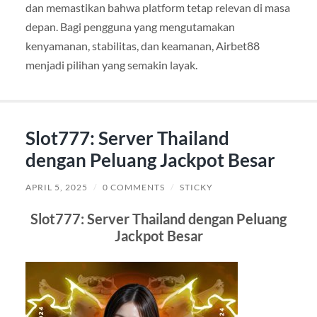
dan memastikan bahwa platform tetap relevan di masa
depan. Bagi pengguna yang mengutamakan
kenyamanan, stabilitas, dan keamanan, Airbet88
menjadi pilihan yang semakin layak.
Slot777: Server Thailand
dengan Peluang Jackpot Besar
APRIL 5, 2025
/
0 COMMENTS
/
STICKY
Slot777: Server Thailand dengan Peluang
Jackpot Besar