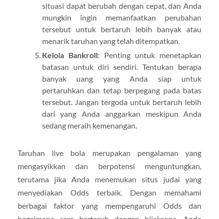
situasi dapat berubah dengan cepat, dan Anda
mungkin ingin memanfaatkan perubahan
tersebut untuk bertaruh lebih banyak atau
menarik taruhan yang telah ditempatkan.
Kelola Bankroll
: Penting untuk menetapkan
batasan untuk diri sendiri. Tentukan berapa
banyak uang yang Anda siap untuk
pertaruhkan dan tetap berpegang pada batas
tersebut. Jangan tergoda untuk bertaruh lebih
dari yang Anda anggarkan meskipun Anda
sedang meraih kemenangan.
Taruhan live bola merupakan pengalaman yang
mengasyikkan dan berpotensi menguntungkan,
terutama jika Anda menemukan situs judai yang
menyediakan Odds terbaik. Dengan memahami
berbagai faktor yang mempengaruhi Odds dan
bagaimana cara bertaruh dengan bijaksana, Anda