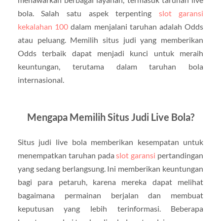
bola. Salah satu aspek terpenting
slot garansi
kekalahan 100
dalam menjalani taruhan adalah Odds
atau peluang. Memilih situs judi yang memberikan
Odds terbaik dapat menjadi kunci untuk meraih
keuntungan, terutama dalam taruhan bola
internasional.
Mengapa Memilih Situs Judi Live Bola?
Situs judi live bola memberikan kesempatan untuk
menempatkan taruhan pada
slot garansi
pertandingan
yang sedang berlangsung. Ini memberikan keuntungan
bagi para petaruh, karena mereka dapat melihat
bagaimana permainan berjalan dan membuat
keputusan yang lebih terinformasi. Beberapa