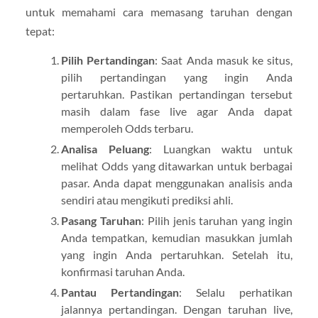
untuk memahami cara memasang taruhan dengan
tepat:
Pilih Pertandingan
: Saat Anda masuk ke situs,
pilih pertandingan yang ingin Anda
pertaruhkan. Pastikan pertandingan tersebut
masih dalam fase live agar Anda dapat
memperoleh Odds terbaru.
Analisa Peluang
: Luangkan waktu untuk
melihat Odds yang ditawarkan untuk berbagai
pasar. Anda dapat menggunakan analisis anda
sendiri atau mengikuti prediksi ahli.
Pasang Taruhan
: Pilih jenis taruhan yang ingin
Anda tempatkan, kemudian masukkan jumlah
yang ingin Anda pertaruhkan. Setelah itu,
konfirmasi taruhan Anda.
Pantau Pertandingan
: Selalu perhatikan
jalannya pertandingan. Dengan taruhan live,