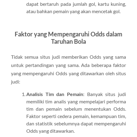
dapat bertaruh pada jumlah gol, kartu kuning,
atau bahkan pemain yang akan mencetak gol.
Faktor yang Mempengaruhi Odds dalam
Taruhan Bola
Tidak semua situs judi memberikan Odds yang sama
untuk pertandingan yang sama. Ada beberapa faktor
yang mempengaruhi Odds yang ditawarkan oleh situs
judi:
Analisis Tim dan Pemain
: Banyak situs judi
memiliki tim analis yang mempelajari performa
tim dan pemain sebelum menentukan Odds.
Faktor seperti cedera pemain, kemampuan tim,
dan statistik sebelumnya dapat mempengaruhi
Odds yang ditawarkan.