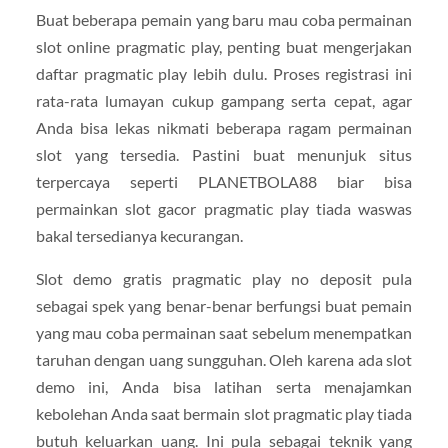
Buat beberapa pemain yang baru mau coba permainan
slot online pragmatic play, penting buat mengerjakan
daftar pragmatic play lebih dulu. Proses registrasi ini
rata-rata lumayan cukup gampang serta cepat, agar
Anda bisa lekas nikmati beberapa ragam permainan
slot yang tersedia. Pastini buat menunjuk situs
terpercaya seperti PLANETBOLA88 biar bisa
permainkan slot gacor pragmatic play tiada waswas
bakal tersedianya kecurangan.
Slot demo gratis pragmatic play no deposit pula
sebagai spek yang benar-benar berfungsi buat pemain
yang mau coba permainan saat sebelum menempatkan
taruhan dengan uang sungguhan. Oleh karena ada slot
demo ini, Anda bisa latihan serta menajamkan
kebolehan Anda saat bermain slot pragmatic play tiada
butuh keluarkan uang. Ini pula sebagai teknik yang