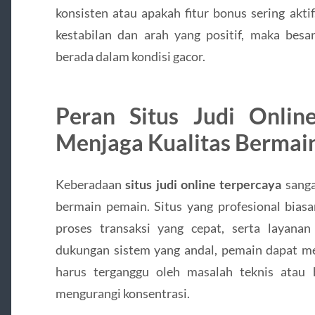
konsisten atau apakah fitur bonus sering akt
kestabilan dan arah yang positif, maka besa
berada dalam kondisi gacor.
Peran Situs Judi Onlin
Menjaga Kualitas Bermai
Keberadaan
situs judi online terpercaya
sanga
bermain pemain. Situs yang profesional biasa
proses transaksi yang cepat, serta layana
dukungan sistem yang andal, pemain dapat 
harus terganggu oleh masalah teknis atau 
mengurangi konsentrasi.