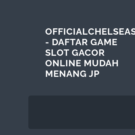
OFFICIALCHELSEA
- DAFTAR GAME
SLOT GACOR
ONLINE MUDAH
MENANG JP