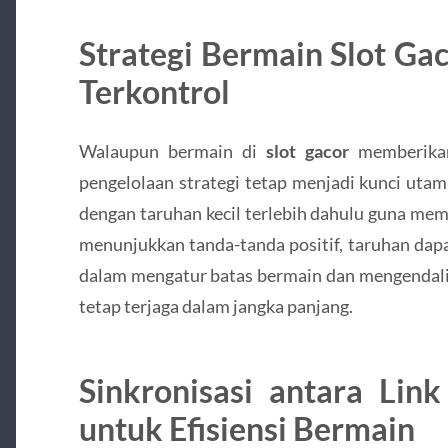
Strategi Bermain Slot Ga
Terkontrol
Walaupun bermain di
slot gacor
memberikan
pengelolaan strategi tetap menjadi kunci uta
dengan taruhan kecil terlebih dahulu guna me
menunjukkan tanda-tanda positif, taruhan dapa
dalam mengatur batas bermain dan mengendali
tetap terjaga dalam jangka panjang.
Sinkronisasi antara Link
untuk Efisiensi Bermain