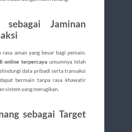
a sebagai Jaminan
aksi
rasa aman yang besar bagi pemain.
di online terpercaya
umumnya telah
indungi data pribadi serta transaksi
 dapat bermain tanpa rasa khawatir
an sistem yang merugikan.
ang sebagai Target