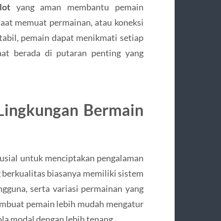
lot
yang aman membantu pemain
 saat memuat permainan, atau koneksi
stabil, pemain dapat menikmati setiap
aat berada di putaran penting yang
 Lingkungan Bermain
usial untuk menciptakan pengalaman
 berkualitas biasanya memiliki sistem
gguna, serta variasi permainan yang
embuat pemain lebih mudah mengatur
la modal dengan lebih tenang.