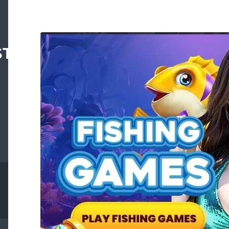
STAUB